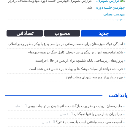
گزارش تصویری/چهارمین جلسه دوره مهدویت مصاف برگزار
شد
جدید
محبوب
تصادفی
آمادگی فولاد خوزستان برای خدمت‌رسانی در مراسم وداع با پیکر مطهر رهبر انقلاب
تاکید امام‌جمعه اهواز بر پیگبری بند «توقف کامل جنگ در همه جبهه‌ها»
پروژه‌های زیرساختی پایانه شلمچه برای اربعین در حال اجراست
فرمانده هوافضای سپاه: موشک‌ها و پهپادها بر دشمن قفل شده است
بهره برداری از مدرسه شهدای میناب اهواز
یادداشت
ماه رمضان، روایت و ضرورت بازگشت به اندیشیدن در تولیدات بومی
5 ماه
چرا ایران اینبار چین را تنها نمیگذارد
1 سال
آسیدمحسن، دست‌یافتنی است یا دست‌نیافتنی؟
1 سال