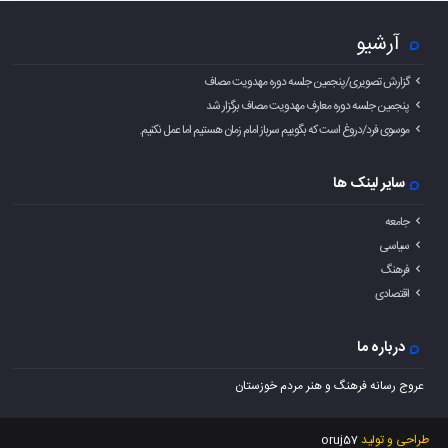
آرشیو
گزارش تصویری/پنجمین جلسه دوره مهدویت مصاف
پنجمین جلسه دوره معارف مهدویت مصاف برگزار شد
موسوی فرد/دروغ است که بگوییم سرباز امام زمان هستیم اما عمل نکنیم.
سایر لینک ها
جامعه
سیاسی
فرهنگ
اقتصادی
درباره ما
عروج رسانه فرهنگ و هنر مردم خوزستان
طراحی و تولید
oruj57