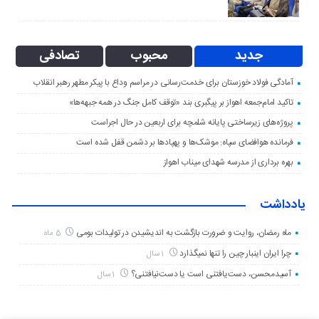
جدید
محبوب
تصادفی
آمادگی فولاد خوزستان برای خدمت‌رسانی در مراسم وداع با پیکر مطهر رهبر انقلاب
تاکید امام‌جمعه اهواز بر پیگبری بند «توقف کامل جنگ در همه جبهه‌ها»
پروژه‌های زیرساختی پایانه شلمچه برای اربعین در حال اجراست
فرمانده هوافضای سپاه: موشک‌ها و پهپادها بر دشمن قفل شده است
بهره برداری از مدرسه شهدای میناب اهواز
یادداشت
ماه رمضان، روایت و ضرورت بازگشت به اندیشیدن در تولیدات بومی
5 ماه
چرا ایران اینبار چین را تنها نمیگذارد
1 سال
آسیدمحسن، دست‌یافتنی است یا دست‌نیافتنی؟
1 سال