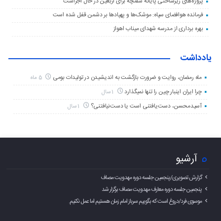
پروژه‌های زیرساختی پایانه شلمچه برای اربعین در حال اجراست
فرمانده هوافضای سپاه: موشک‌ها و پهپادها بر دشمن قفل شده است
بهره برداری از مدرسه شهدای میناب اهواز
یادداشت
ماه رمضان، روایت و ضرورت بازگشت به اندیشیدن در تولیدات بومی
5 ماه
چرا ایران اینبار چین را تنها نمیگذارد
1 سال
آسیدمحسن، دست‌یافتنی است یا دست‌نیافتنی؟
1 سال
آرشیو
گزارش تصویری/پنجمین جلسه دوره مهدویت مصاف
پنجمین جلسه دوره معارف مهدویت مصاف برگزار شد
موسوی فرد/دروغ است که بگوییم سرباز امام زمان هستیم اما عمل نکنیم.