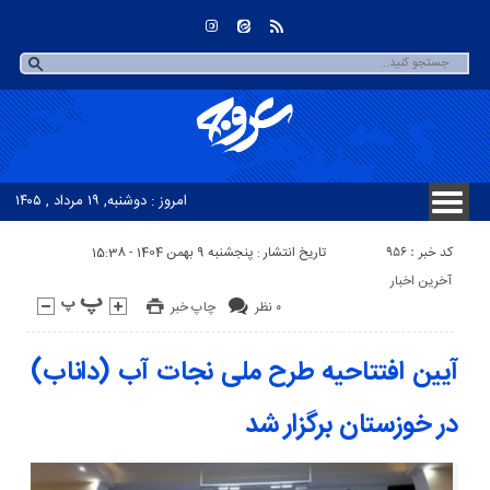
امروز : دوشنبه, ۱۹ مرداد , ۱۴۰۵
کد خبر : 956
تاریخ انتشار : پنجشنبه 9 بهمن 1404 - 15:38
آخرین اخبار
۰ نظر
چاپ خبر
آیین افتتاحیه طرح ملی نجات آب (داناب)
در خوزستان برگزار شد