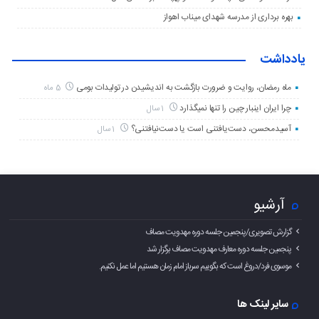
بهره برداری از مدرسه شهدای میناب اهواز
یادداشت
ماه رمضان، روایت و ضرورت بازگشت به اندیشیدن در تولیدات بومی
5 ماه
چرا ایران اینبار چین را تنها نمیگذارد
1 سال
آسیدمحسن، دست‌یافتنی است یا دست‌نیافتنی؟
1 سال
آرشیو
گزارش تصویری/پنجمین جلسه دوره مهدویت مصاف
پنجمین جلسه دوره معارف مهدویت مصاف برگزار شد
موسوی فرد/دروغ است که بگوییم سرباز امام زمان هستیم اما عمل نکنیم.
سایر لینک ها