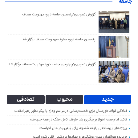
جامعه
گزارش تصویری/پنجمین جلسه دوره مهدویت مصاف
پنجمین جلسه دوره معارف مهدویت مصاف برگزار شد
گزارش تصویری/چهارمین جلسه دوره مهدویت مصاف برگزار شد
جدید
محبوب
تصادفی
آمادگی فولاد خوزستان برای خدمت‌رسانی در مراسم وداع با پیکر مطهر رهبر انقلاب
تاکید امام‌جمعه اهواز بر پیگبری بند «توقف کامل جنگ در همه جبهه‌ها»
پروژه‌های زیرساختی پایانه شلمچه برای اربعین در حال اجراست
فرمانده هوافضای سپاه: موشک‌ها و پهپادها بر دشمن قفل شده است