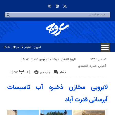
امروز : شنبه, ۱۷ مرداد , ۱۴۰۵
کد خبر : 728
تاریخ انتشار : دوشنبه 22 بهمن 1403 - 15:02
آخرین اخبار
«
اقتصادی
۰ نظر
چاپ خبر
لایروبی مخازن ذخیره آب تاسیسات
آبرسانی قدرت آباد