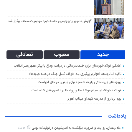
گزارش تصویری/چهارمین جلسه دوره مهدویت مصاف برگزار شد
جدید
محبوب
تصادفی
آمادگی فولاد خوزستان برای خدمت‌رسانی در مراسم وداع با پیکر مطهر رهبر انقلاب
تاکید امام‌جمعه اهواز بر پیگبری بند «توقف کامل جنگ در همه جبهه‌ها»
پروژه‌های زیرساختی پایانه شلمچه برای اربعین در حال اجراست
فرمانده هوافضای سپاه: موشک‌ها و پهپادها بر دشمن قفل شده است
بهره برداری از مدرسه شهدای میناب اهواز
یادداشت
ماه رمضان، روایت و ضرورت بازگشت به اندیشیدن در تولیدات بومی
5 ماه