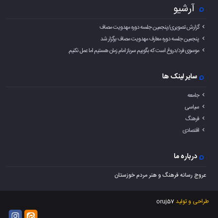
آرشیو
گزارش تصویری/پنجمین جلسه دوره مهدویت مصاف
پنجمین جلسه دوره معارف مهدویت مصاف برگزار شد
موسوی فرد/دروغ است که بگوییم سرباز امام زمان هستیم اما عمل نکنیم.
سایر لینک ها
جامعه
سیاسی
فرهنگ
اقتصادی
درباره ما
عروج رسانه فرهنگ و هنر مردم خوزستان
طراحی و تولید
oruj57