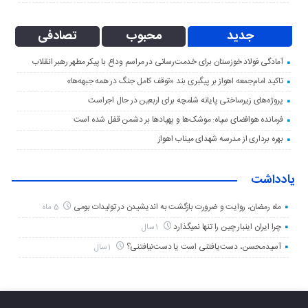
جدید
محبوب
تصادفی
آمادگی فولاد خوزستان برای خدمت‌رسانی در مراسم وداع با پیکر مطهر رهبر انقلاب
تاکید امام‌جمعه اهواز بر پیگبری بند «توقف کامل جنگ در همه جبهه‌ها»
پروژه‌های زیرساختی پایانه شلمچه برای اربعین در حال اجراست
فرمانده هوافضای سپاه: موشک‌ها و پهپادها بر دشمن قفل شده است
بهره برداری از مدرسه شهدای میناب اهواز
یادداشت
ماه رمضان، روایت و ضرورت بازگشت به اندیشیدن در تولیدات بومی
5 ماه
چرا ایران اینبار چین را تنها نمیگذارد
1 سال
آسیدمحسن، دست‌یافتنی است یا دست‌نیافتنی؟
1 سال