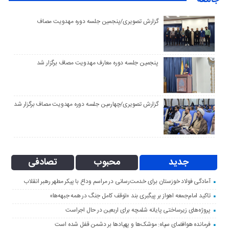
جامعه
گزارش تصویری/پنجمین جلسه دوره مهدویت مصاف
پنجمین جلسه دوره معارف مهدویت مصاف برگزار شد
گزارش تصویری/چهارمین جلسه دوره مهدویت مصاف برگزار شد
جدید
محبوب
تصادفی
آمادگی فولاد خوزستان برای خدمت‌رسانی در مراسم وداع با پیکر مطهر رهبر انقلاب
تاکید امام‌جمعه اهواز بر پیگبری بند «توقف کامل جنگ در همه جبهه‌ها»
پروژه‌های زیرساختی پایانه شلمچه برای اربعین در حال اجراست
فرمانده هوافضای سپاه: موشک‌ها و پهپادها بر دشمن قفل شده است