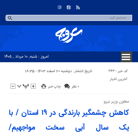
امروز : شنبه, ۱۰ مرداد , ۱۴۰۵
کد خبر : 363
تاریخ انتشار : دوشنبه 20 اسفند 1403 - 18:35
آخرین اخبار
۰ نظر
چاپ خبر
معاون وزیر نیرو:
کاهش چشمگیر بارندگی در ۱۹ استان / با
یک سال آبی سخت مواجهیم/