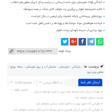
آمادگی فولاد خوزستان برای خدمت‌رسانی در مراسم وداع با پیکر مطهر رهبر انقلاب
تاکید امام‌جمعه اهواز بر پیگبری بند «توقف کامل جنگ در همه جبهه‌ها»
پروژه‌های زیرساختی پایانه شلمچه برای اربعین در حال اجراست
فرمانده هوافضای سپاه: موشک‌ها و پهپادها بر دشمن قفل شده است
بهره برداری از مدرسه شهدای میناب اهواز
لینک کوتاه
برچسب ها :
بارندگی
،
خوزستان
،
سازمان آب و برق خوزستان
،
مجله عروج
،
معاون وزیر نیرو
ارسال نظر شما
در انتظار بررسی : 4
مجموع نظرات : 4
انتشار یافته : ۰
نظرات ارسال شده توسط شما، پس از تایید توسط مدیران
سایت منتشر خواهد شد.
نظراتی که حاوی تهمت یا افترا باشد منتشر نخواهد شد.
نظراتی که به غیر از زبان فارسی یا غیر مرتبط با خبر باشد منتشر نخواهد شد.