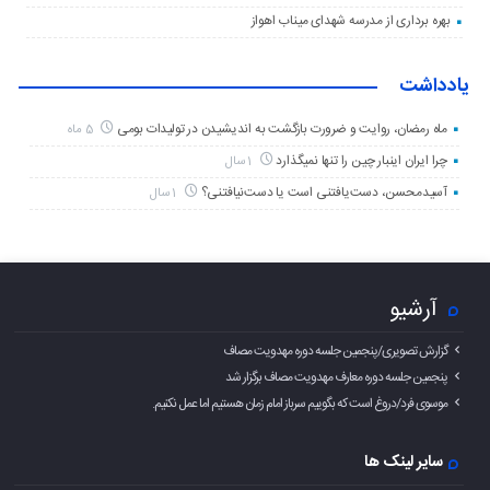
بهره برداری از مدرسه شهدای میناب اهواز
یادداشت
ماه رمضان، روایت و ضرورت بازگشت به اندیشیدن در تولیدات بومی
5 ماه
چرا ایران اینبار چین را تنها نمیگذارد
1 سال
آسیدمحسن، دست‌یافتنی است یا دست‌نیافتنی؟
1 سال
آرشیو
گزارش تصویری/پنجمین جلسه دوره مهدویت مصاف
پنجمین جلسه دوره معارف مهدویت مصاف برگزار شد
موسوی فرد/دروغ است که بگوییم سرباز امام زمان هستیم اما عمل نکنیم.
سایر لینک ها